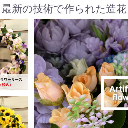
 最新の技術で作られた造花
ラワーリース
9（税込）
Artif
flo