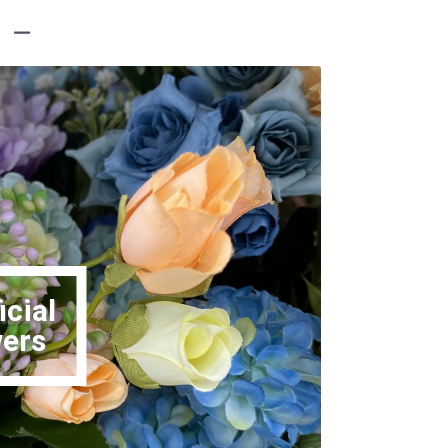
 －
icial
wers