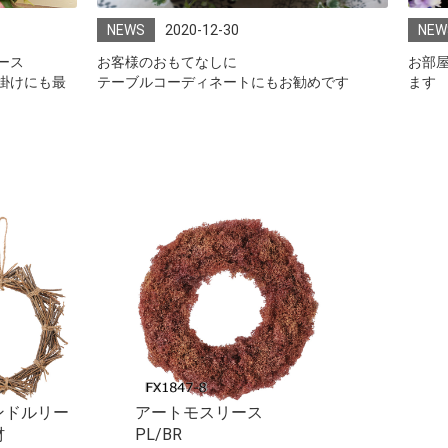
NEWS
2020-12-30
NEW
ース
お客様のおもてなしに
お部
掛けにも最
テーブルコーディネートにもお勧めです
ます
ンドルリー
アートモスリース
トルコキキ
材
PL/BR
￥88（税込