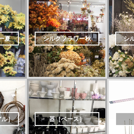
ー夏
シルクフラワー秋
シ
アル］
器［ベース］