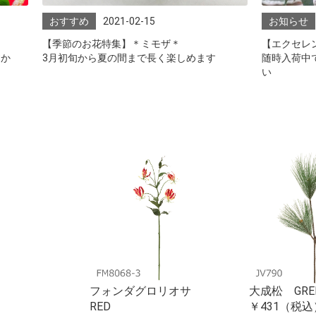
おすすめ
2021-02-15
お知らせ
【季節のお花特集】＊ミモザ＊
【エクセレ
すか
3月初旬から夏の間まで長く楽しめます
随時入荷中
い
マスロー
フォンダグロリオサ
大成松 GRE
RED
￥431（税込