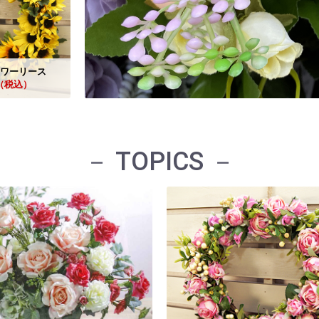
ワーリース
7（税込）
－ TOPICS －