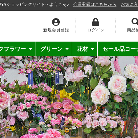
ョッピングサイトへようこそ♪
会員登録はこちらから
お気に入りの花
新規会員登録
ログイン
商品
クフラワー
グリーン
花材
セール品コー
格シリーズ
ﾝﾄｼﾘｰｽﾞ
ートステム
シュ・バンド
低価格シリーズ
通年
季節物
材料［マテリアル］
器［ベース］
その他
ピック
らし