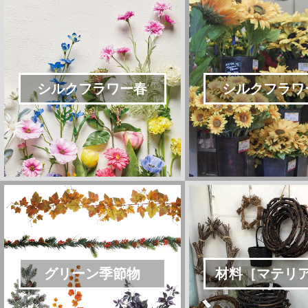
シルクフラワー春
シルクフラワ
グリーン季節物
材料［マテリ