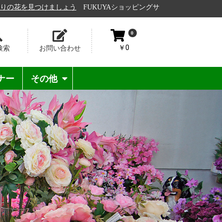
を見つけましょう
FUKUYAショッピングサイトへようこそ♪
会員登録
0
￥0
検索
お問い合わせ
ナー
その他
リース壁掛