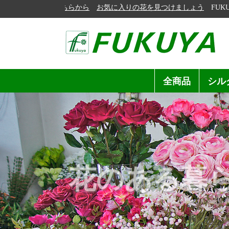
お気に入りの花を見つけましょう
FUKUYAシ
全商品
シル
通年
低価
ｴｸｾﾚ
ショ
ブッ
春
夏
秋
冬
ル・
花のある暮